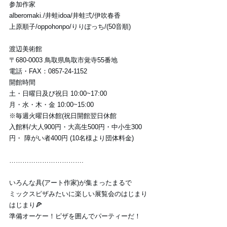
参加作家
alberomaki./井蛙idoa/井蛙弍/伊吹春香
上原順子/oppohonpo/りりぽっち/(50音順)
渡辺美術館
〒680-0003 鳥取県鳥取市覚寺55番地
電話・FAX：0857-24-1152
開館時間
土・日曜日及び祝日 10:00~17:00
月・水・木・金 10:00~15:00
※毎週火曜日休館(祝日開館翌日休館
入館料/大人900円・大高生500円・中小生300
円・ 障がい者400円 (10名様より団体料金)
…………………………….
いろんな具(アート作家)が集まったまるで
ミックスピザみたいに楽しい展覧会のはじまり
はじまり🍕
準備オーケー！ピザを囲んでパーティーだ！